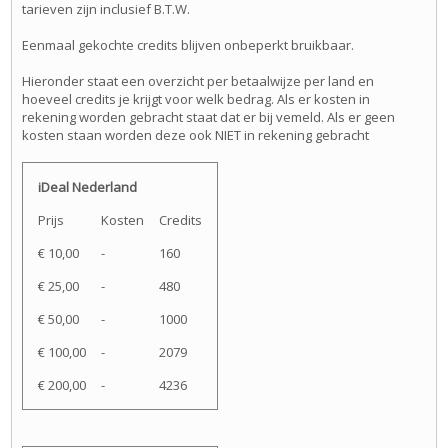
tarieven zijn inclusief B.T.W.
Eenmaal gekochte credits blijven onbeperkt bruikbaar.
Hieronder staat een overzicht per betaalwijze per land en
hoeveel credits je krijgt voor welk bedrag. Als er kosten in
rekening worden gebracht staat dat er bij vemeld. Als er geen
kosten staan worden deze ook NIET in rekening gebracht
iDeal Nederland
Prijs
Kosten
Credits
€ 10,00
-
160
€ 25,00
-
480
€ 50,00
-
1000
€ 100,00
-
2079
€ 200,00
-
4236