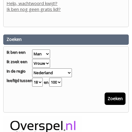
Help, wachtwoord kwijt!?
Ik ben nog geen gratis lid!?
Zoeken
Ik ben een
Ik zoek een
In de regio
leeftijd tussen
en
Zoeken