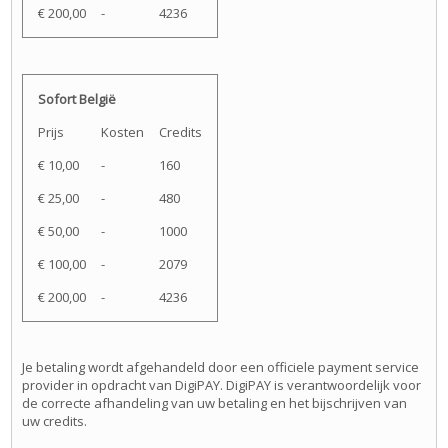
€ 200,00
-
4236
Sofort België
Prijs
Kosten
Credits
€ 10,00
-
160
€ 25,00
-
480
€ 50,00
-
1000
€ 100,00
-
2079
€ 200,00
-
4236
Je betaling wordt afgehandeld door een officiele payment service
provider in opdracht van DigiPAY. DigiPAY is verantwoordelijk voor
de correcte afhandeling van uw betaling en het bijschrijven van
uw credits.